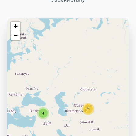
+
−
71
4